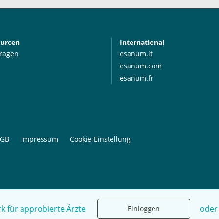
ourcen
International
Fragen
esanum.it
esanum.com
esanum.fr
GB
Impressum
Cookie-Einstellung
k für approbierte Ärzte
oder
Einloggen