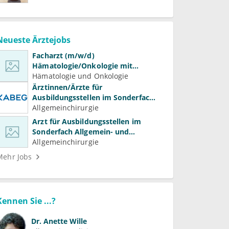
Neueste Ärztejobs
Facharzt (m/w/d)
Hämatologie/Onkologie mit
Beteiligung an Forschung und
Hämatologie und Onkologie
Lehre
Ärztinnen/Ärzte für
Ausbildungsstellen im Sonderfach
Allgemein- und Viszeralchirurgie
Allgemeinchirurgie
Arzt für Ausbildungsstellen im
Sonderfach Allgemein- und
Gefäßchirurgie (m/w/d)
Allgemeinchirurgie
Mehr Jobs
Kennen Sie ...?
Dr.
Anette Wille