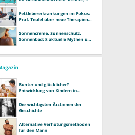
Reformen und neue Modelle
Fettlebererkrankungen im Fokus:
Prof. Teufel über neue Therapien
und die Rolle der Fachärzte
Sonnencreme, Sonnenschutz,
Sonnenbad: 8 aktuelle Mythen und
wie Sie Ihre Patienten richtig
aufklären können
Magazin
Bunter und glücklicher?
Entwicklung von Kindern in
LGBTQ+-Familien
Die wichtigsten Ärztinnen der
Geschichte
Alternative Verhütungsmethoden
für den Mann