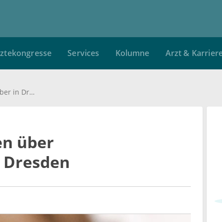
ztekongresse
Services
Kolumne
Arzt & Karrier
400 Experten beraten über Mittelmeerfieber in Dresden
en über
n Dresden