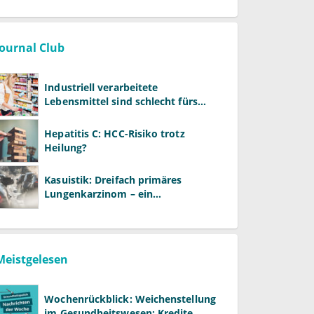
Journal Club
Industriell verarbeitete
Lebensmittel sind schlecht fürs
Gehirn
Hepatitis C: HCC-Risiko trotz
Heilung?
Kasuistik: Dreifach primäres
Lungenkarzinom – ein
ungewöhnlicher Fall
Meistgelesen
Wochenrückblick: Weichenstellung
im Gesundheitswesen: Kredite,