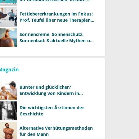
Reformen und neue Modelle
Fettlebererkrankungen im Fokus:
Prof. Teufel über neue Therapien
und die Rolle der Fachärzte
Sonnencreme, Sonnenschutz,
Sonnenbad: 8 aktuelle Mythen und
wie Sie Ihre Patienten richtig
aufklären können
Magazin
Bunter und glücklicher?
Entwicklung von Kindern in
LGBTQ+-Familien
Die wichtigsten Ärztinnen der
Geschichte
Alternative Verhütungsmethoden
für den Mann