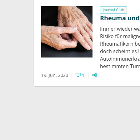
Journal Club
Rheuma und K
Immer wieder wa
Risiko für malig
Rheumatikern ber
doch scheint es
Autoimmunerkra
bestimmten Tum
19. Jun. 2020
1