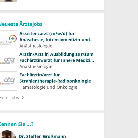
Neueste Ärztejobs
Assistenzarzt (m/w/d) für
Anästhesie, Intensivmedizin und
Schmerztherapie
Anästhesiologie
Ärztin/Arzt in Ausbildung zur/zum
Fachärztin/arzt für Innere Medizin
(Kardiologie, Nephrologie,
Anästhesiologie
Intensivmedizin)
Fachärztin/arzt für
Strahlentherapie-Radioonkologie
Hämatologie und Onkologie
Mehr Jobs
Kennen Sie ...?
Dr.
Steffen Großmann