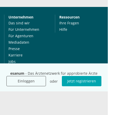
Unternehmen
Ressourcen
Das sind wir
Ihre Fragen
Für Unternehmen
Hilfe
Für Agenturen
Mediadaten
Presse
Karriere
Jobs
esanum
- Das Ärztenetzwerk für approbierte Ärzte
International
Social Media
Einloggen
Jetzt registrieren
oder
esanum.it
Youtube
esanum.com
Twitter
esanum.fr
LinkedIn
Facebook
Podcasts
Instagram