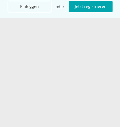
Für Unternehmen
Hilfe
Einloggen
Jetzt registrieren
oder
Für Agenturen
Mediadaten
Presse
Karriere
Jobs
International
Social Media
esanum.it
Youtube
esanum.com
Twitter
esanum.fr
LinkedIn
Facebook
Podcasts
Instagram
Kontakt
Datenschutz
AGB
Impressum
Cookie-Einstellung
© 2026 esanum GmbH