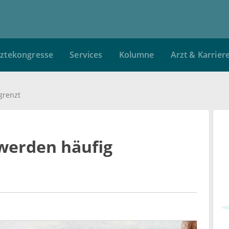
ztekongresse
Services
Kolumne
Arzt & Karrier
grenzt
werden häufig