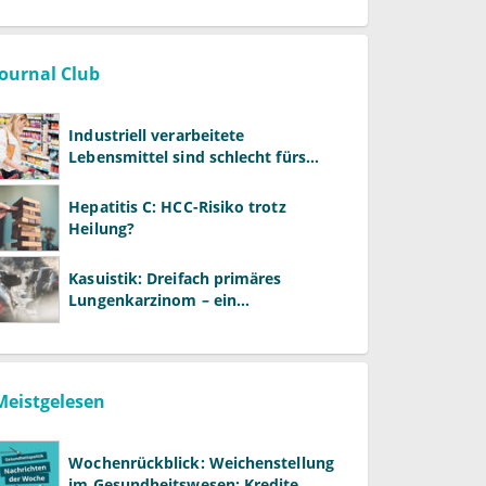
Vergütung
Journal Club
Industriell verarbeitete
Lebensmittel sind schlecht fürs
Gehirn
Hepatitis C: HCC-Risiko trotz
Heilung?
Kasuistik: Dreifach primäres
Lungenkarzinom – ein
ungewöhnlicher Fall
Meistgelesen
Wochenrückblick: Weichenstellung
im Gesundheitswesen: Kredite,