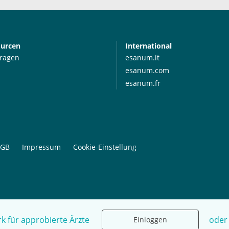
ourcen
International
Fragen
esanum.it
esanum.com
esanum.fr
GB
Impressum
Cookie-Einstellung
k für approbierte Ärzte
oder
Einloggen