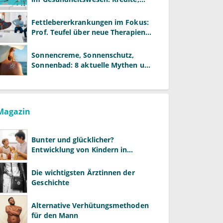
Reformen und neue Modelle
Fettlebererkrankungen im Fokus:
Prof. Teufel über neue Therapien
und die Rolle der Fachärzte
Sonnencreme, Sonnenschutz,
Sonnenbad: 8 aktuelle Mythen und
wie Sie Ihre Patienten richtig
aufklären können
Magazin
Bunter und glücklicher?
Entwicklung von Kindern in
LGBTQ+-Familien
Die wichtigsten Ärztinnen der
Geschichte
Alternative Verhütungsmethoden
für den Mann