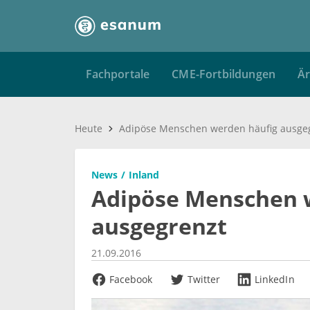
Fachportale
CME-Fortbildungen
Är
Heute
Adipöse Menschen werden häufig ausge
News
Inland
Adipöse Menschen 
ausgegrenzt
21.09.2016
Facebook
Twitter
LinkedIn