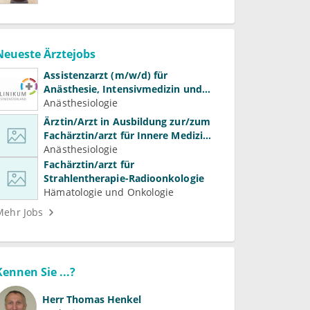
Neueste Ärztejobs
Assistenzarzt (m/w/d) für
Anästhesie, Intensivmedizin und
Schmerztherapie
Anästhesiologie
Ärztin/Arzt in Ausbildung zur/zum
Fachärztin/arzt für Innere Medizin
(Kardiologie, Nephrologie,
Anästhesiologie
Intensivmedizin)
Fachärztin/arzt für
Strahlentherapie-Radioonkologie
Hämatologie und Onkologie
Mehr Jobs
Kennen Sie ...?
Herr
Thomas Henkel