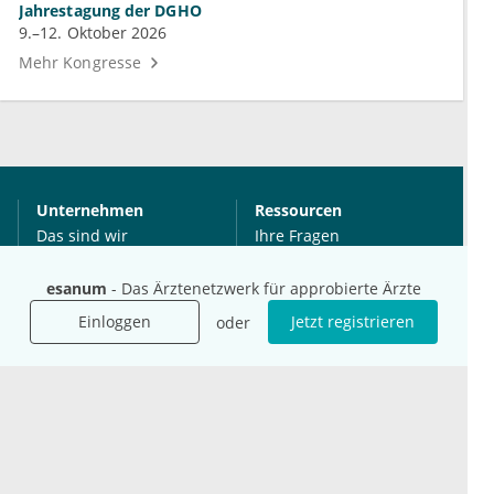
Jahrestagung der DGHO
9.–12. Oktober 2026
Mehr Kongresse
Unternehmen
Ressourcen
Das sind wir
Ihre Fragen
Für Unternehmen
Hilfe
esanum
- Das Ärztenetzwerk für approbierte Ärzte
Für Agenturen
Mediadaten
Einloggen
Jetzt registrieren
oder
Presse
Karriere
Jobs
International
Social Media
esanum.it
Youtube