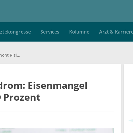
ztekongresse
Services
Kolumne
Arzt & Karrier
Akutes Koronarsyndrom: Eisenmangel erhöht Risiko um 70 Prozent
drom: Eisenmangel
0 Prozent