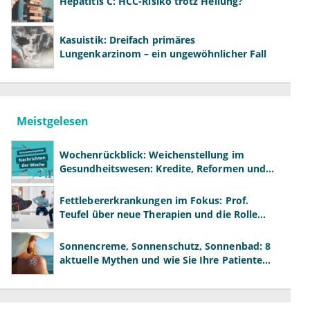
Hepatitis C: HCC-Risiko trotz Heilung?
Kasuistik: Dreifach primäres
Lungenkarzinom – ein ungewöhnlicher Fall
Meistgelesen
Wochenrückblick: Weichenstellung im
Gesundheitswesen: Kredite, Reformen und
neue Modelle
Fettlebererkrankungen im Fokus: Prof.
Teufel über neue Therapien und die Rolle
der Fachärzte
Sonnencreme, Sonnenschutz, Sonnenbad: 8
aktuelle Mythen und wie Sie Ihre Patienten
richtig aufklären können