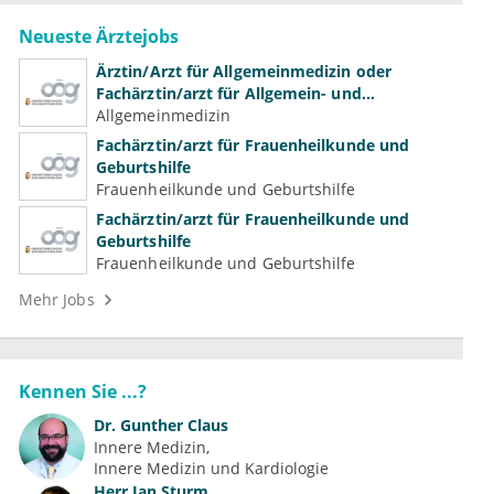
Neueste Ärztejobs
Ärztin/Arzt für Allgemeinmedizin oder
Fachärztin/arzt für Allgemein- und
Familienmedizin für Psychiatrie und
Allgemeinmedizin
Psychotherapeutische Medizin
Fachärztin/arzt für Frauenheilkunde und
Geburtshilfe
Frauenheilkunde und Geburtshilfe
Fachärztin/arzt für Frauenheilkunde und
Geburtshilfe
Frauenheilkunde und Geburtshilfe
Mehr Jobs
Kennen Sie ...?
Dr.
Gunther Claus
Innere Medizin
Innere Medizin und Kardiologie
Herr
Jan Sturm