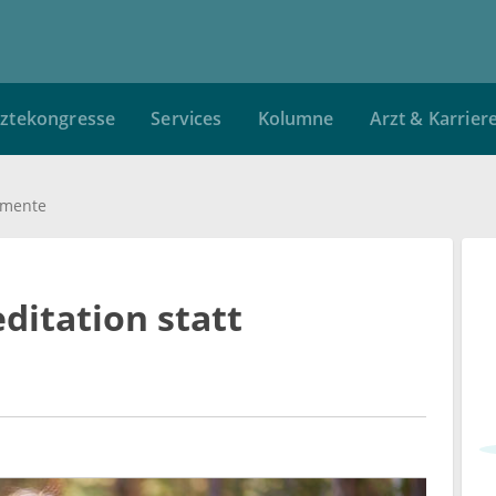
ztekongresse
Services
Kolumne
Arzt & Karrier
amente
ditation statt