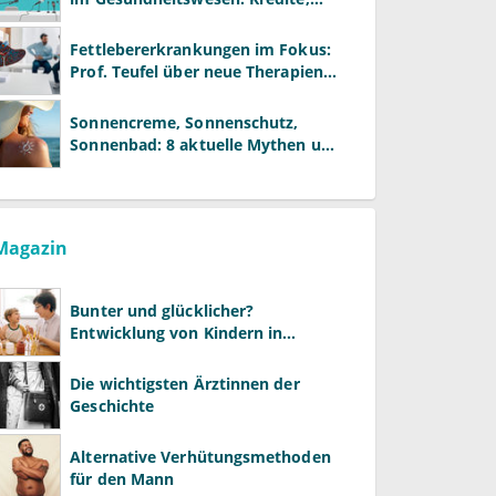
Reformen und neue Modelle
Fettlebererkrankungen im Fokus:
Prof. Teufel über neue Therapien
und die Rolle der Fachärzte
Sonnencreme, Sonnenschutz,
Sonnenbad: 8 aktuelle Mythen und
wie Sie Ihre Patienten richtig
aufklären können
Magazin
Bunter und glücklicher?
Entwicklung von Kindern in
LGBTQ+-Familien
Die wichtigsten Ärztinnen der
Geschichte
Alternative Verhütungsmethoden
für den Mann