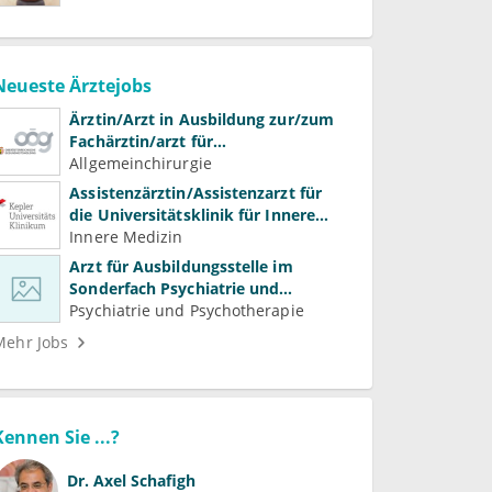
Neueste Ärztejobs
Ärztin/Arzt in Ausbildung zur/zum
Fachärztin/arzt für
Allgemeinchirurgie und
Allgemeinchirurgie
Gefäßchirurgie
Assistenzärztin/Assistenzarzt für
die Universitätsklinik für Innere
Medizin
Innere Medizin
Arzt für Ausbildungsstelle im
Sonderfach Psychiatrie und
Psychotherapeutische Medizin
Psychiatrie und Psychotherapie
(m/w/d)
Mehr Jobs
Kennen Sie ...?
Dr.
Axel Schafigh