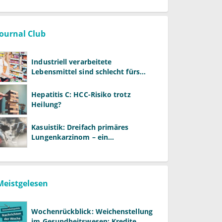
Journal Club
Industriell verarbeitete
Lebensmittel sind schlecht fürs
Gehirn
Hepatitis C: HCC-Risiko trotz
Heilung?
Kasuistik: Dreifach primäres
Lungenkarzinom – ein
ungewöhnlicher Fall
Meistgelesen
Wochenrückblick: Weichenstellung
im Gesundheitswesen: Kredite,