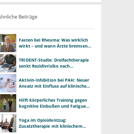
Ähnliche Beiträge
Fasten bei Rheuma: Was wirklich
wirkt – und wann Ärzte bremsen
müssen
TRIDENT-Studie: Dreifachtherapie
senkt Rezidivrisiko nach
Hirnblutung
Aktivin-Inhibition bei PAH: Neuer
Ansatz mit Einfluss auf klinische
Endpunkte
Hilft körperliches Training gegen
kognitive Einbußen und Fatigue
unter Chemotherapie?
Yoga im Opioidentzug:
Zusatztherapie mit klinischem
Nutzen?