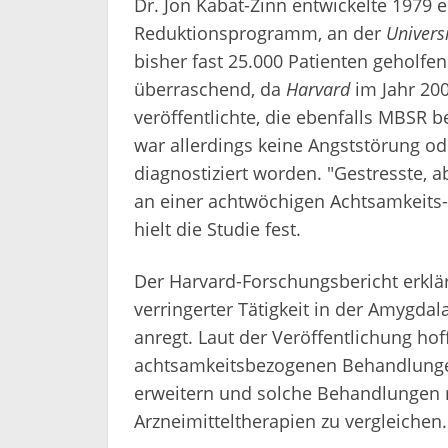
Dr. Jon Kabat-Zinn entwickelte 1979 
Reduktionsprogramm, an der
Univers
bisher fast 25.000 Patienten geholfen
überraschend, da
Harvard
im Jahr 200
veröffentlichte, die ebenfalls MBSR b
war allerdings keine Angststörung od
diagnostiziert worden. "Gestresste
an einer achtwöchigen Achtsamkeits-b
hielt die Studie fest.
Der Harvard-Forschungsbericht erklä
verringerter Tätigkeit in der Amygdala
anregt. Laut der Veröffentlichung hof
achtsamkeitsbezogenen Behandlungen
erweitern und solche Behandlungen 
Arzneimitteltherapien zu vergleichen.