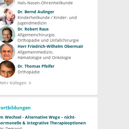
Hals-Nasen-Ohrenheilkunde
Dr.
Bernd Aulinger
Kinderheilkunde / Kinder- und 
Jugendmedizin
Dr.
Robert Raus
Allgemeinchirurgie
Orthopädie und Unfallchirurgie
Herr
Friedrich-Wilhelm Obermair
Allgemeinmedizin
Hämatologie und Onkologie
Dr.
Thomas Pfeifer
Orthopädie
Mehr Kollegen
Fortbildungen
Im Wechsel - Alternative Wege – nicht-
hormonelle & integrative Therapieoptionen
On-Demand