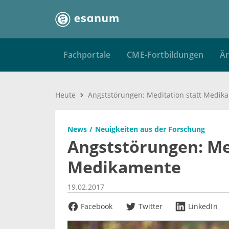
Fachportale
CME-Fortbildungen
Är
Heute
Angststörungen: Meditation statt Medik
News
Neuigkeiten aus der Forschung
Angststörungen: Me
Medikamente
19.02.2017
Facebook
Twitter
LinkedIn