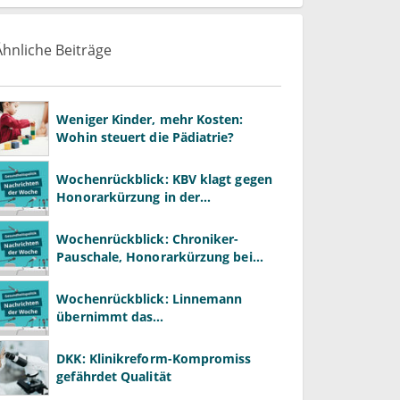
Ähnliche Beiträge
Weniger Kinder, mehr Kosten:
Wohin steuert die Pädiatrie?
Wochenrückblick: KBV klagt gegen
Honorarkürzung in der
Psychotherapie
Wochenrückblick: Chroniker-
Pauschale, Honorarkürzung bei
Psychotherapie und GKV-Finanzen
Wochenrückblick: Linnemann
übernimmt das
Gesundheitsministerium von
Warken
DKK: Klinikreform-Kompromiss
gefährdet Qualität