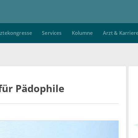
ztekongresse
Services
Kolumne
Arzt & Karrier
ür Pädophile