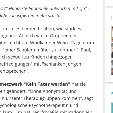
 ist?" Hunderte Pädophile antworten mit "Ja" -
lfe von Experten in Anspruch.
nn sie es bemerkt haben, wie stark es
mgehen. Ähnlich wie in Gruppen der
ht es nicht um Wodka oder Wein. Es geht um
g, "einer Schülerin näher zu kommen". Paul,
mich sexuell zu Kindern hingezogen
tzbefriedigungen" mit "schlanken jungen
a entsprechen".
snetzwerk "Kein Täter werden"
hat sie
den geändert. "Ohne Anonymität und
in unserer Therapiegruppen kommen", sagt
Psychologische Psychotherapeutin und
inikum Ulm hat berufsmäßig mit Pädophilen