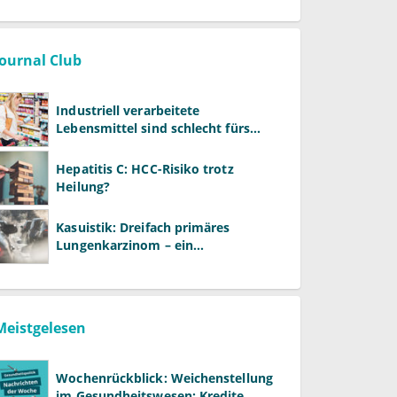
Journal Club
Industriell verarbeitete
Lebensmittel sind schlecht fürs
Gehirn
Hepatitis C: HCC-Risiko trotz
Heilung?
Kasuistik: Dreifach primäres
Lungenkarzinom – ein
ungewöhnlicher Fall
Meistgelesen
Wochenrückblick: Weichenstellung
im Gesundheitswesen: Kredite,