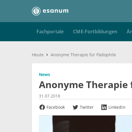
Fachportale
CME-Fortbildungen
Är
Heute
Anonyme Therapie für Pädophile
News
Anonyme Therapie f
31.07.2018
Facebook
Twitter
LinkedIn