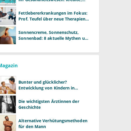
Reformen und neue Modelle
Fettlebererkrankungen im Fokus:
Prof. Teufel über neue Therapien
und die Rolle der Fachärzte
Sonnencreme, Sonnenschutz,
Sonnenbad: 8 aktuelle Mythen und
wie Sie Ihre Patienten richtig
aufklären können
Magazin
Bunter und glücklicher?
Entwicklung von Kindern in
LGBTQ+-Familien
Die wichtigsten Ärztinnen der
Geschichte
Alternative Verhütungsmethoden
für den Mann