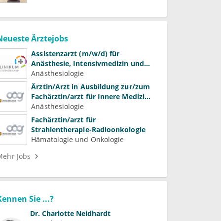
Neueste Ärztejobs
Assistenzarzt (m/w/d) für
Anästhesie, Intensivmedizin und
Schmerztherapie
Anästhesiologie
Ärztin/Arzt in Ausbildung zur/zum
Fachärztin/arzt für Innere Medizin
(Kardiologie, Nephrologie,
Anästhesiologie
Intensivmedizin)
Fachärztin/arzt für
Strahlentherapie-Radioonkologie
Hämatologie und Onkologie
Mehr Jobs
Kennen Sie ...?
Dr.
Charlotte Neidhardt