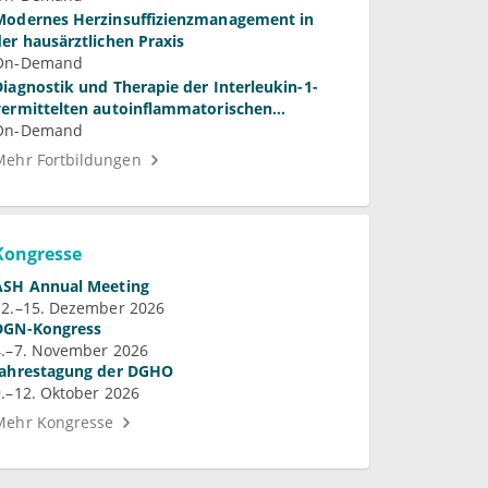
Modernes Herzinsuffizienzmanagement in
der hausärztlichen Praxis
On-Demand
Diagnostik und Therapie der Interleukin-1-
vermittelten autoinflammatorischen
Syndrome
On-Demand
Mehr Fortbildungen
Kongresse
ASH Annual Meeting
12.–15. Dezember 2026
DGN-Kongress
4.–7. November 2026
Jahrestagung der DGHO
9.–12. Oktober 2026
Mehr Kongresse