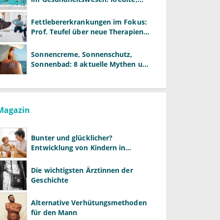
Reformen und neue Modelle
Fettlebererkrankungen im Fokus:
Prof. Teufel über neue Therapien
und die Rolle der Fachärzte
Sonnencreme, Sonnenschutz,
Sonnenbad: 8 aktuelle Mythen und
wie Sie Ihre Patienten richtig
aufklären können
Magazin
Bunter und glücklicher?
Entwicklung von Kindern in
LGBTQ+-Familien
Die wichtigsten Ärztinnen der
Geschichte
Alternative Verhütungsmethoden
für den Mann