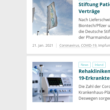
Stiftung Pat
Verträge
Nach Lieferschwi
Biontech/Pfizer 
die Deutsche Stif
der Pharmaindustr
21. Jan. 2021
Coronavirus
COVID-19
Impfu
News
Inland
Rehakliniken
19-Erkrankt
Die Zahl der Coro
Krankenhaus-Plät
Deswegen sorgen 