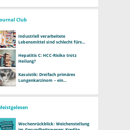
Journal Club
Industriell verarbeitete
Lebensmittel sind schlecht fürs
Gehirn
Hepatitis C: HCC-Risiko trotz
Heilung?
Kasuistik: Dreifach primäres
Lungenkarzinom – ein
ungewöhnlicher Fall
Meistgelesen
Wochenrückblick: Weichenstellung
im Gesundheitswesen: Kredite,