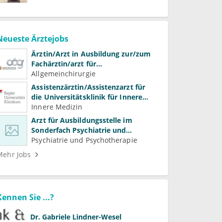
Neueste Ärztejobs
Ärztin/Arzt in Ausbildung zur/zum
Fachärztin/arzt für
Allgemeinchirurgie und
Allgemeinchirurgie
Gefäßchirurgie
Assistenzärztin/Assistenzarzt für
die Universitätsklinik für Innere
Medizin
Innere Medizin
Arzt für Ausbildungsstelle im
Sonderfach Psychiatrie und
Psychotherapeutische Medizin
Psychiatrie und Psychotherapie
(m/w/d)
Mehr Jobs
Kennen Sie ...?
Dr.
Gabriele Lindner-Wesel