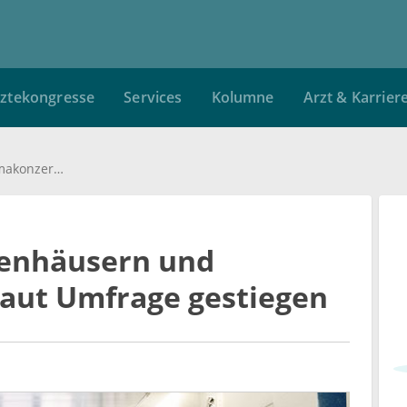
ztekongresse
Services
Kolumne
Arzt & Karrier
Ansehen von Krankenhäusern und Pharmakonzernen laut Umfrage gestiegen
enhäusern und
aut Umfrage gestiegen