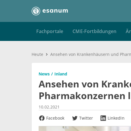
Fachportale
CME-Fortbildungen
Är
Heute
News
Inland
Ansehen von Krank
Pharmakonzernen l
10.02.2021
Facebook
Twitter
LinkedIn