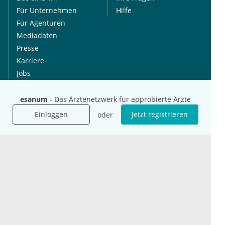
Für Unternehmen
Hilfe
Für Agenturen
Mediadaten
Presse
Karriere
Jobs
esanum
- Das Ärztenetzwerk für approbierte Ärzte
International
Social Media
esanum.it
Youtube
Einloggen
Jetzt registrieren
oder
esanum.com
Twitter
esanum.fr
LinkedIn
Facebook
Podcasts
Instagram
Kontakt
Datenschutz
AGB
Impressum
Cookie-Einstellung