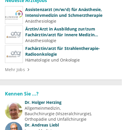
Neueste Ärztejobs
Assistenzarzt (m/w/d) für Anästhesie,
Intensivmedizin und Schmerztherapie
Anästhesiologie
Ärztin/Arzt in Ausbildung zur/zum
Fachärztin/arzt für Innere Medizin
(Kardiologie, Nephrologie, Intensivmedizin)
Anästhesiologie
Fachärztin/arzt für Strahlentherapie-
Radioonkologie
Hämatologie und Onkologie
Mehr Jobs
Kennen Sie ...?
Dr.
Holger Herzing
Allgemeinmedizin
Bauchchirurgie (Viszeralchirurgie)
Orthopädie und Unfallchirurgie
Dr.
Andreas Liebl