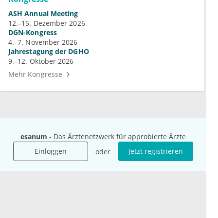
ASH Annual Meeting
12.–15. Dezember 2026
DGN-Kongress
4.–7. November 2026
Jahrestagung der DGHO
9.–12. Oktober 2026
Mehr Kongresse
esanum
- Das Ärztenetzwerk für approbierte Ärzte
Unternehmen
Ressourcen
Das sind wir
Ihre Fragen
Einloggen
Jetzt registrieren
oder
Für Unternehmen
Hilfe
Für Agenturen
Mediadaten
Presse
Karriere