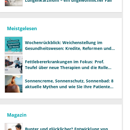
Lungenkarzinom – ein ungewöhnlicher Fall
Meistgelesen
Wochenrückblick: Weichenstellung im
Gesundheitswesen: Kredite, Reformen und
neue Modelle
Fettlebererkrankungen im Fokus: Prof.
Teufel über neue Therapien und die Rolle
der Fachärzte
Sonnencreme, Sonnenschutz, Sonnenbad: 8
aktuelle Mythen und wie Sie Ihre Patienten
richtig aufklären können
Magazin
Bunter und glücklicher? Entwicklung von