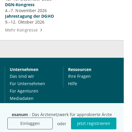
DGN-Kongress
4.–7. November 2026
Jahrestagung der DGHO
9.–12. Oktober 2026
Mehr Kongresse
Unternehmen
Ressourcen
Das sind wir
Ihre Fragen
Für Unternehmen
Hilfe
Für Agenturen
Mediadaten
Presse
Karriere
esanum
- Das Ärztenetzwerk für approbierte Ärzte
Jobs
Einloggen
Jetzt registrieren
oder