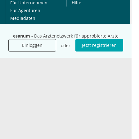
Für Unternehmen
Hilfe
Für Agenturen
Mediadaten
Presse
Karriere
esanum
- Das Ärztenetzwerk für approbierte Ärzte
Jobs
Einloggen
Jetzt registrieren
oder
International
Social Media
esanum.it
Youtube
esanum.com
Twitter
esanum.fr
LinkedIn
Facebook
Podcasts
Instagram
Kontakt
Datenschutz
AGB
Impressum
Cookie-Einstellung