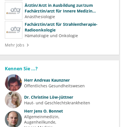
Ärztin/Arzt in Ausbildung zur/zum
Fachärztin/arzt für Innere Medizin
(Kardiologie, Nephrologie, Intensivmedizin)
Anästhesiologie
Fachärztin/arzt für Strahlentherapie-
Radioonkologie
Hämatologie und Onkologie
Mehr Jobs
Kennen Sie ...?
Herr
Andreas Kaunzner
Öffentliches Gesundheitswesen
Dr.
Christine Löw-Jüttner
Haut- und Geschlechtskrankheiten
Herr
Jens O. Bonnet
Allgemeinmedizin
Augenheilkunde