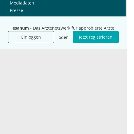
Mediadaten
Presse
Karriere
Jobs
esanum
- Das Ärztenetzwerk für approbierte Ärzte
Einloggen
Jetzt registrieren
oder
International
Social Media
esanum.it
Youtube
esanum.com
Twitter
esanum.fr
LinkedIn
Facebook
Podcasts
Instagram
Kontakt
Datenschutz
AGB
Impressum
Cookie-Einstellung
© 2026 esanum GmbH