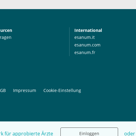
ourcen
International
Fragen
esanum.it
esanum.com
esanum.fr
GB
Impressum
Cookie-Einstellung
k für approbierte Ärzte
oder
Einloggen