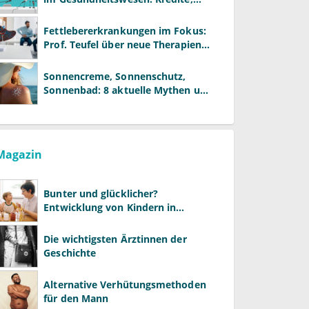
Reformen und neue Modelle
Fettlebererkrankungen im Fokus:
Prof. Teufel über neue Therapien
und die Rolle der Fachärzte
Sonnencreme, Sonnenschutz,
Sonnenbad: 8 aktuelle Mythen und
wie Sie Ihre Patienten richtig
aufklären können
Magazin
Bunter und glücklicher?
Entwicklung von Kindern in
LGBTQ+-Familien
Die wichtigsten Ärztinnen der
Geschichte
Alternative Verhütungsmethoden
für den Mann