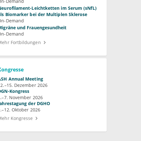
On-Demand
Neurofilament-Leichtketten im Serum (sNfL)
als Biomarker bei der Multiplen Sklerose
On-Demand
Migräne und Frauengesundheit
On-Demand
Mehr Fortbildungen
Kongresse
ASH Annual Meeting
12.–15. Dezember 2026
DGN-Kongress
4.–7. November 2026
Jahrestagung der DGHO
9.–12. Oktober 2026
Mehr Kongresse