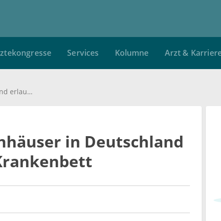
ztekongresse
Services
Kolumne
Arzt & Karrier
Auch einige Krankenhäuser in Deutschland erlauben Tiere am Krankenbett
nhäuser in Deutschland
Krankenbett