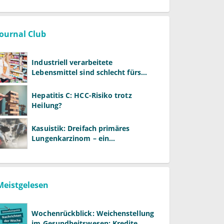
Journal Club
Industriell verarbeitete
Lebensmittel sind schlecht fürs
Gehirn
Hepatitis C: HCC-Risiko trotz
Heilung?
Kasuistik: Dreifach primäres
Lungenkarzinom – ein
ungewöhnlicher Fall
Meistgelesen
Wochenrückblick: Weichenstellung
im Gesundheitswesen: Kredite,