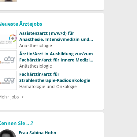
Neueste Ärztejobs
Assistenzarzt (m/w/d) für
Anästhesie, Intensivmedizin und
Schmerztherapie
Anästhesiologie
Ärztin/Arzt in Ausbildung zur/zum
Fachärztin/arzt für Innere Medizin
(Kardiologie, Nephrologie,
Anästhesiologie
Intensivmedizin)
Fachärztin/arzt für
Strahlentherapie-Radioonkologie
Hämatologie und Onkologie
Mehr Jobs
Kennen Sie ...?
Frau
Sabina Hohn