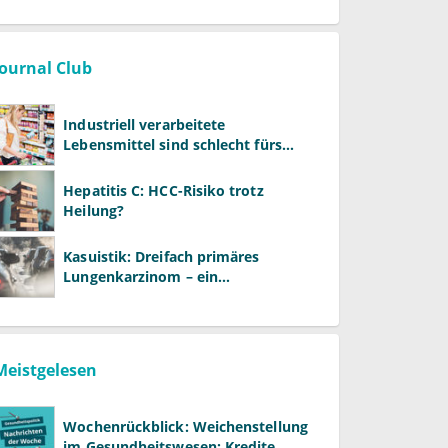
Journal Club
Industriell verarbeitete
Lebensmittel sind schlecht fürs
Gehirn
Hepatitis C: HCC-Risiko trotz
Heilung?
Kasuistik: Dreifach primäres
Lungenkarzinom – ein
ungewöhnlicher Fall
Meistgelesen
Wochenrückblick: Weichenstellung
im Gesundheitswesen: Kredite,