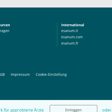
ourcen
International
Fragen
esanum.it
esanum.com
esanum.fr
GB
Impressum
Cookie-Einstellung
k für approbierte Ärzte
oder
Einloggen