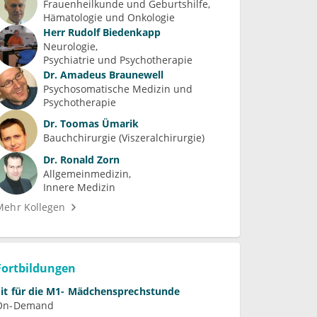
Frauenheilkunde und Geburtshilfe
Hämatologie und Onkologie
Herr
Rudolf Biedenkapp
Neurologie
Psychiatrie und Psychotherapie
Dr.
Amadeus Braunewell
Psychosomatische Medizin und 
Psychotherapie
Dr.
Toomas Ümarik
Bauchchirurgie (Viszeralchirurgie)
Dr.
Ronald Zorn
Allgemeinmedizin
Innere Medizin
Mehr Kollegen
Fortbildungen
Fit für die M1- Mädchensprechstunde
On-Demand