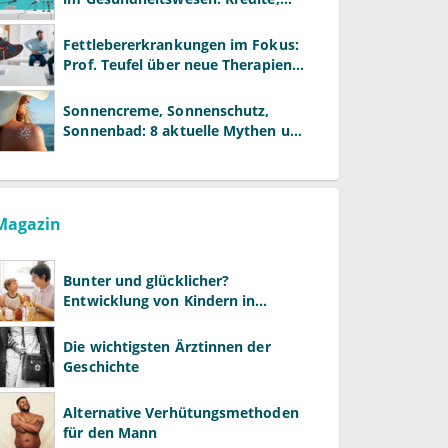
Reformen und neue Modelle
Fettlebererkrankungen im Fokus:
Prof. Teufel über neue Therapien
und die Rolle der Fachärzte
Sonnencreme, Sonnenschutz,
Sonnenbad: 8 aktuelle Mythen und
wie Sie Ihre Patienten richtig
aufklären können
Magazin
Bunter und glücklicher?
Entwicklung von Kindern in
LGBTQ+-Familien
Die wichtigsten Ärztinnen der
Geschichte
Alternative Verhütungsmethoden
für den Mann