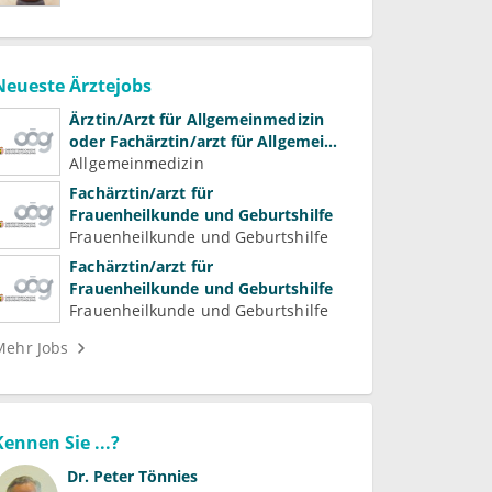
Neueste Ärztejobs
Ärztin/Arzt für Allgemeinmedizin
oder Fachärztin/arzt für Allgemein-
und Familienmedizin für
Allgemeinmedizin
Psychiatrie und
Fachärztin/arzt für
Psychotherapeutische Medizin
Frauenheilkunde und Geburtshilfe
Frauenheilkunde und Geburtshilfe
Fachärztin/arzt für
Frauenheilkunde und Geburtshilfe
Frauenheilkunde und Geburtshilfe
Mehr Jobs
Kennen Sie ...?
Dr.
Peter Tönnies