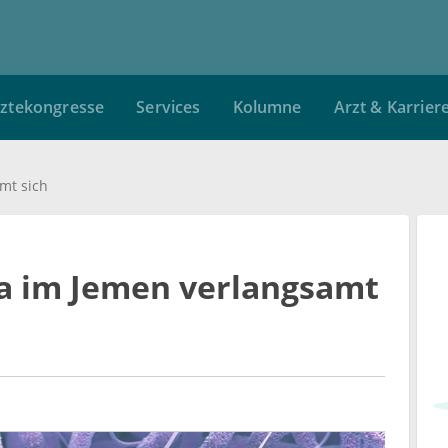
ztekongresse
Services
Kolumne
Arzt & Karrier
mt sich
a im Jemen verlangsamt