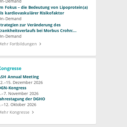
On-Demand
Im Fokus – die Bedeutung von Lipoprotein(a)
als kardiovaskulärer Risikofaktor
On-Demand
Strategien zur Veränderung des
Krankheitsverlaufs bei Morbus Crohn:
Bedeutung und Perspektiven
On-Demand
Mehr Fortbildungen
Kongresse
ASH Annual Meeting
12.–15. Dezember 2026
DGN-Kongress
4.–7. November 2026
Jahrestagung der DGHO
9.–12. Oktober 2026
Mehr Kongresse