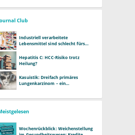
Journal Club
Industriell verarbeitete
Lebensmittel sind schlecht fürs
Gehirn
Hepatitis C: HCC-Risiko trotz
Heilung?
Kasuistik: Dreifach primäres
Lungenkarzinom – ein
ungewöhnlicher Fall
Meistgelesen
Wochenrückblick: Weichenstellung
im Gesundheitswesen: Kredite,