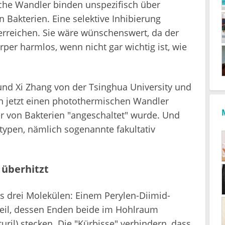
he Wandler binden unspezifisch über
 Bakterien. Eine selektive Inhibierung
 erreichen. Sie wäre wünschenswert, da der
per harmlos, wenn nicht gar wichtig ist, wie
und Xi Zhang von der Tsinghua University und
 jetzt einen photothermischen Wandler
 er von Bakterien "angeschaltet" wurde. Und
ypen, nämlich sogenannte fakultativ
 überhitzt
s drei Molekülen: Einem Perylen-Diimid-
teil, dessen Enden beide im Hohlraum
ril) stecken. Die "Kürbisse" verhindern, dass