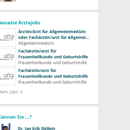
Neueste Ärztejobs
Ärztin/Arzt für Allgemeinmedizin
oder Fachärztin/arzt für Allgemein-
und Familienmedizin für
Allgemeinmedizin
Psychiatrie und
Fachärztin/arzt für
Psychotherapeutische Medizin
Frauenheilkunde und Geburtshilfe
Frauenheilkunde und Geburtshilfe
Fachärztin/arzt für
Frauenheilkunde und Geburtshilfe
Frauenheilkunde und Geburtshilfe
Mehr Jobs
Kennen Sie ...?
Dr.
Jan Erik Döllein