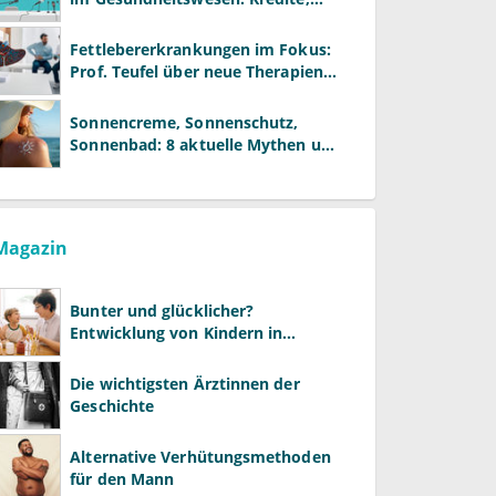
Reformen und neue Modelle
Fettlebererkrankungen im Fokus:
Prof. Teufel über neue Therapien
und die Rolle der Fachärzte
Sonnencreme, Sonnenschutz,
Sonnenbad: 8 aktuelle Mythen und
wie Sie Ihre Patienten richtig
aufklären können
Magazin
Bunter und glücklicher?
Entwicklung von Kindern in
LGBTQ+-Familien
Die wichtigsten Ärztinnen der
Geschichte
Alternative Verhütungsmethoden
für den Mann