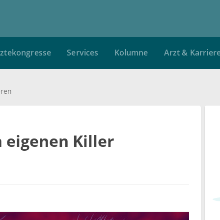
ztekongresse
Services
Kolumne
Arzt & Karrier
eren
 eigenen Killer