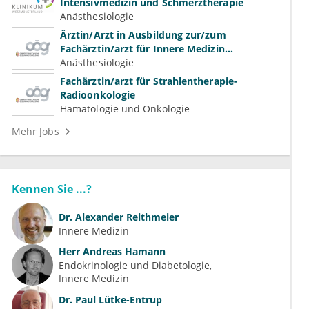
Intensivmedizin und Schmerztherapie
Anästhesiologie
Ärztin/Arzt in Ausbildung zur/zum
Fachärztin/arzt für Innere Medizin
(Kardiologie, Nephrologie, Intensivmedizin)
Anästhesiologie
Fachärztin/arzt für Strahlentherapie-
Radioonkologie
Hämatologie und Onkologie
Mehr Jobs
Kennen Sie ...?
Dr.
Alexander Reithmeier
Innere Medizin
Herr
Andreas Hamann
Endokrinologie und Diabetologie
Innere Medizin
Dr.
Paul Lütke-Entrup