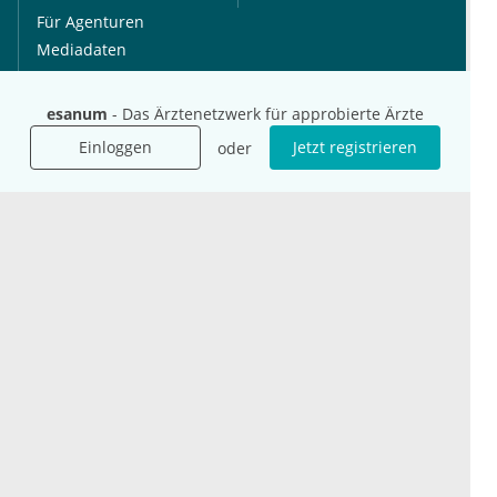
Für Agenturen
Mediadaten
Presse
Karriere
esanum
- Das Ärztenetzwerk für approbierte Ärzte
Jobs
Einloggen
Jetzt registrieren
oder
International
Social Media
esanum.it
Youtube
esanum.com
Twitter
esanum.fr
LinkedIn
Facebook
Podcasts
Instagram
Kontakt
Datenschutz
AGB
Impressum
Cookie-Einstellung
© 2026 esanum GmbH