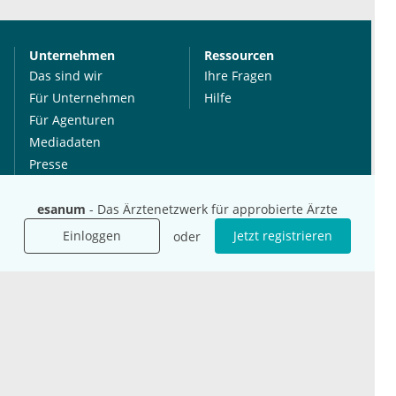
Unternehmen
Ressourcen
Das sind wir
Ihre Fragen
Für Unternehmen
Hilfe
Für Agenturen
Mediadaten
Presse
Karriere
Jobs
esanum
- Das Ärztenetzwerk für approbierte Ärzte
Einloggen
Jetzt registrieren
oder
International
Social Media
esanum.it
Youtube
esanum.com
Twitter
esanum.fr
LinkedIn
Facebook
Podcasts
Instagram