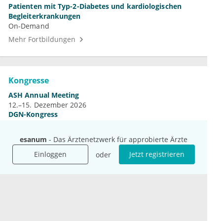
Patienten mit Typ-2-Diabetes und kardiologischen
Begleiterkrankungen
On-Demand
Mehr Fortbildungen
Kongresse
ASH Annual Meeting
12.–15. Dezember 2026
DGN-Kongress
4.–7. November 2026
Jahrestagung der DGHO
esanum
- Das Ärztenetzwerk für approbierte Ärzte
9.–12. Oktober 2026
Einloggen
Jetzt registrieren
oder
Mehr Kongresse