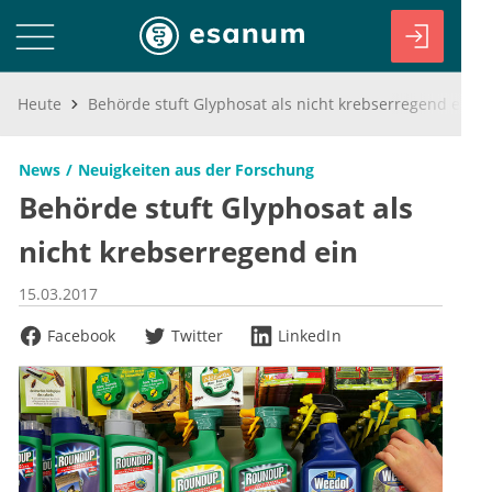
Heute
Behörde stuft Glyphosat als nicht krebserregend ein
News
Neuigkeiten aus der Forschung
Behörde stuft Glyphosat als
nicht krebserregend ein
15.03.2017
Facebook
Twitter
LinkedIn