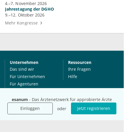
4.–7. November 2026
Jahrestagung der DGHO
9.–12. Oktober 2026
Mehr Kongresse
Unternehmen
Ressourcen
Das sind wir
Ihre Fragen
Für Unternehmen
Hilfe
Für Agenturen
Mediadaten
Presse
esanum
- Das Ärztenetzwerk für approbierte Ärzte
Karriere
Einloggen
Jetzt registrieren
oder
Jobs
International
Social Media