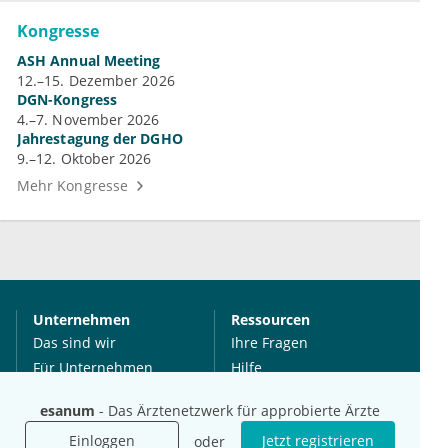
Kongresse
ASH Annual Meeting
12.–15. Dezember 2026
DGN-Kongress
4.–7. November 2026
Jahrestagung der DGHO
9.–12. Oktober 2026
Mehr Kongresse
Unternehmen
Ressourcen
Das sind wir
Ihre Fragen
Für Unternehmen
Hilfe
Für Agenturen
esanum
- Das Ärztenetzwerk für approbierte Ärzte
Mediadaten
Einloggen
Jetzt registrieren
oder
Presse