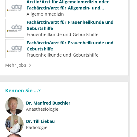
Ärztin/Arzt für Allgemeinmedizin oder
Fachärztin/arzt für Allgemein- und
Familienmedizin für Psychiatrie und
Allgemeinmedizin
Psychotherapeutische Medizin
Fachärztin/arzt für Frauenheilkunde und
Geburtshilfe
Frauenheilkunde und Geburtshilfe
Fachärztin/arzt für Frauenheilkunde und
Geburtshilfe
Frauenheilkunde und Geburtshilfe
Mehr Jobs
Kennen Sie ...?
Dr.
Manfred Buschler
Anästhesiologie
Dr.
Till Liebau
Radiologie