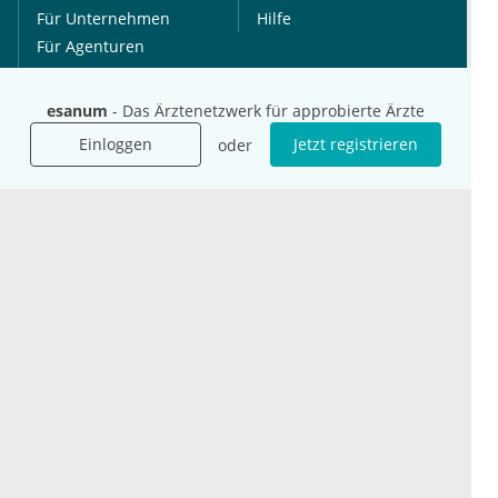
Für Unternehmen
Hilfe
Für Agenturen
Mediadaten
Presse
esanum
- Das Ärztenetzwerk für approbierte Ärzte
Karriere
Einloggen
Jetzt registrieren
oder
Jobs
International
Social Media
esanum.it
Youtube
esanum.com
Twitter
esanum.fr
LinkedIn
Facebook
Podcasts
Instagram
Kontakt
Datenschutz
AGB
Impressum
Cookie-Einstellung