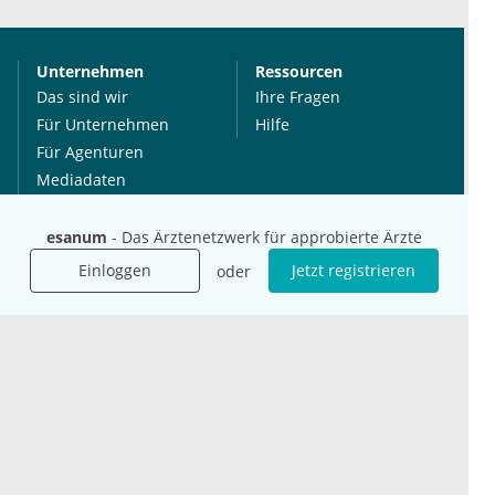
Unternehmen
Ressourcen
Das sind wir
Ihre Fragen
Für Unternehmen
Hilfe
Für Agenturen
Mediadaten
Presse
Karriere
esanum
- Das Ärztenetzwerk für approbierte Ärzte
Jobs
Einloggen
Jetzt registrieren
oder
International
Social Media
esanum.it
Youtube
esanum.com
Twitter
esanum.fr
LinkedIn
Facebook
Podcasts
Instagram