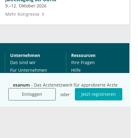
9.–12. Oktober 2026
Mehr Kongresse
Unternehmen
Ressourcen
Das sind wir
Ihre Fragen
Für Unternehmen
Hilfe
Für Agenturen
esanum
- Das Ärztenetzwerk für approbierte Ärzte
Mediadaten
Presse
Einloggen
Jetzt registrieren
oder
Karriere
Jobs
International
Social Media
esanum.it
Youtube