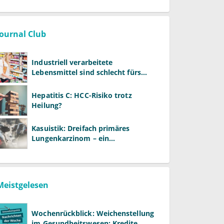
Journal Club
Industriell verarbeitete
Lebensmittel sind schlecht fürs
Gehirn
Hepatitis C: HCC-Risiko trotz
Heilung?
Kasuistik: Dreifach primäres
Lungenkarzinom – ein
ungewöhnlicher Fall
Meistgelesen
Wochenrückblick: Weichenstellung
im Gesundheitswesen: Kredite,