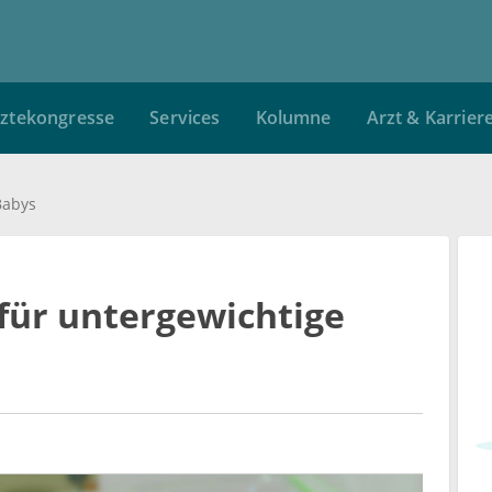
ztekongresse
Services
Kolumne
Arzt & Karrier
Babys
für untergewichtige