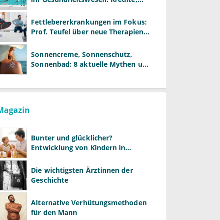
Reformen und neue Modelle
Fettlebererkrankungen im Fokus:
Prof. Teufel über neue Therapien
und die Rolle der Fachärzte
Sonnencreme, Sonnenschutz,
Sonnenbad: 8 aktuelle Mythen und
wie Sie Ihre Patienten richtig
aufklären können
Magazin
Bunter und glücklicher?
Entwicklung von Kindern in
LGBTQ+-Familien
Die wichtigsten Ärztinnen der
Geschichte
Alternative Verhütungsmethoden
für den Mann