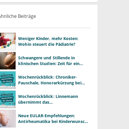
Ähnliche Beiträge
Weniger Kinder, mehr Kosten:
Wohin steuert die Pädiatrie?
Schwangere und Stillende in
klinischen Studien: Zeit für ein
Umdenken
Wochenrückblick: Chroniker-
Pauschale, Honorarkürzung bei
Psychotherapie und GKV-Finanzen
Wochenrückblick: Linnemann
übernimmt das
Gesundheitsministerium von
Warken
Neue EULAR-Empfehlungen:
Antirheumatika bei Kinderwunsch
& Schwangerschaft