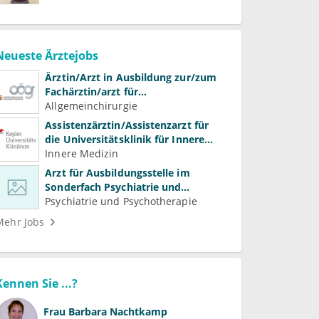
Neueste Ärztejobs
Ärztin/Arzt in Ausbildung zur/zum
Fachärztin/arzt für
Allgemeinchirurgie und
Allgemeinchirurgie
Gefäßchirurgie
Assistenzärztin/Assistenzarzt für
die Universitätsklinik für Innere
Medizin
Innere Medizin
Arzt für Ausbildungsstelle im
Sonderfach Psychiatrie und
Psychotherapeutische Medizin
Psychiatrie und Psychotherapie
(m/w/d)
Mehr Jobs
Kennen Sie ...?
Frau
Barbara Nachtkamp