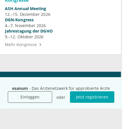
Kongresse
ASH Annual Meeting
12.–15. Dezember 2026
DGN-Kongress
4.–7. November 2026
Jahrestagung der DGHO
9.–12. Oktober 2026
Mehr Kongresse
Unternehmen
Ressourcen
esanum
- Das Ärztenetzwerk für approbierte Ärzte
Das sind wir
Ihre Fragen
Einloggen
Jetzt registrieren
Für Unternehmen
Hilfe
oder
Für Agenturen
Mediadaten
Presse
Karriere