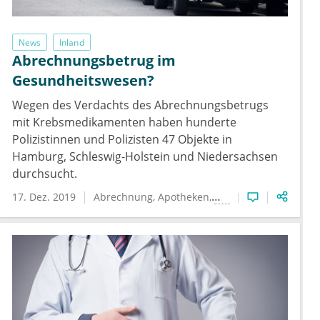
News
Inland
Abrechnungsbetrug im
Gesundheitswesen?
Wegen des Verdachts des Abrechnungsbetrugs
mit Krebsmedikamenten haben hunderte
Polizistinnen und Polizisten 47 Objekte in
Hamburg, Schleswig-Holstein und Niedersachsen
durchsucht.
17. Dez. 2019
Abrechnung
Apotheken
Ärzte
Krebs
Medikam