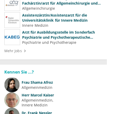
Fachärztin/arzt für Allgemeinchirurgie und
Gefäßchirurgie
Allgemeinchirurgie
Assistenzärztin/Assistenzarzt für die
Universitätsklinik für Innere Medizin
Innere Medizin
Arzt für Ausbildungsstelle im Sonderfach
Psychiatrie und Psychotherapeutische
Medizin (m/w/d)
Psychiatrie und Psychotherapie
Mehr Jobs
Kennen Sie ...?
Frau
Shama Afroz
Allgemeinmedizin
Herr
Marcel Kaiser
Allgemeinmedizin
Innere Medizin
Dr.
Frank Nessler