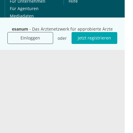
Für Unternehmen
Hilfe
Für Agenturen
Mediadaten
Presse
esanum
- Das Ärztenetzwerk für approbierte Ärzte
Karriere
Einloggen
Jetzt registrieren
oder
Jobs
International
Social Media
esanum.it
Youtube
esanum.com
Twitter
esanum.fr
LinkedIn
Facebook
Podcasts
Instagram
Kontakt
Datenschutz
AGB
Impressum
Cookie-Einstellung
© 2026 esanum GmbH