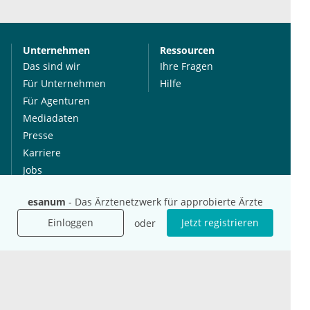
Unternehmen
Ressourcen
Das sind wir
Ihre Fragen
Für Unternehmen
Hilfe
Für Agenturen
Mediadaten
Presse
Karriere
Jobs
esanum
- Das Ärztenetzwerk für approbierte Ärzte
International
Social Media
Einloggen
Jetzt registrieren
oder
esanum.it
Youtube
esanum.com
Twitter
esanum.fr
LinkedIn
Facebook
Podcasts
Instagram