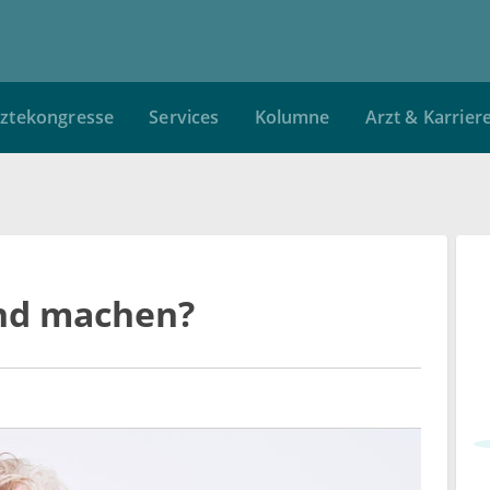
ztekongresse
Services
Kolumne
Arzt & Karrier
end machen?