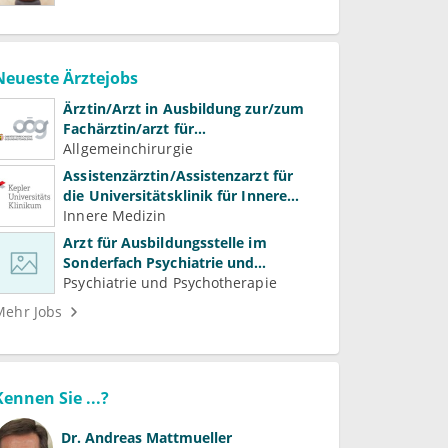
Neueste Ärztejobs
Ärztin/Arzt in Ausbildung zur/zum
Fachärztin/arzt für
Allgemeinchirurgie und
Allgemeinchirurgie
Gefäßchirurgie
Assistenzärztin/Assistenzarzt für
die Universitätsklinik für Innere
Medizin
Innere Medizin
Arzt für Ausbildungsstelle im
Sonderfach Psychiatrie und
Psychotherapeutische Medizin
Psychiatrie und Psychotherapie
(m/w/d)
Mehr Jobs
Kennen Sie ...?
Dr.
Andreas Mattmueller