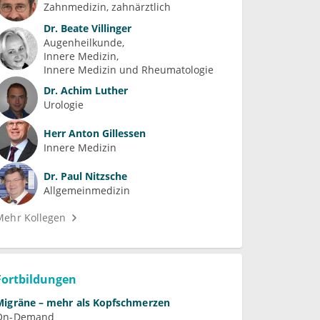
Zahnmedizin, zahnärztlich
Dr.
Beate Villinger
Augenheilkunde
Innere Medizin
Innere Medizin und Rheumatologie
Dr.
Achim Luther
Urologie
Herr
Anton Gillessen
Innere Medizin
Dr.
Paul Nitzsche
Allgemeinmedizin
Mehr Kollegen
Fortbildungen
Migräne – mehr als Kopfschmerzen
On-Demand