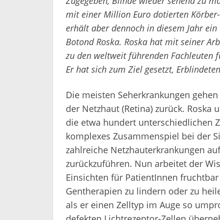
Zugegeben, Blinde wieder sehend zu ma
mit einer Million Euro dotierten Körber
erhält aber dennoch in diesem Jahr ein
Botond Roska. Roska hat mit seiner Arbe
zu den weltweit führenden Fachleuten f
Er hat sich zum Ziel gesetzt, Erblindet
Die meisten Seherkrankungen gehen a
der Netzhaut (Retina) zurück. Roska 
die etwa hundert unterschiedlichen Z
komplexes Zusammenspiel bei der Sig
zahlreiche Netzhauterkrankungen auf 
zurückzuführen. Nun arbeitet der Wi
Einsichten für PatientInnen fruchtb
Gentherapien zu lindern oder zu heil
als er einen Zelltyp im Auge so umpr
defekten Lichtrezeptor-Zellen übern