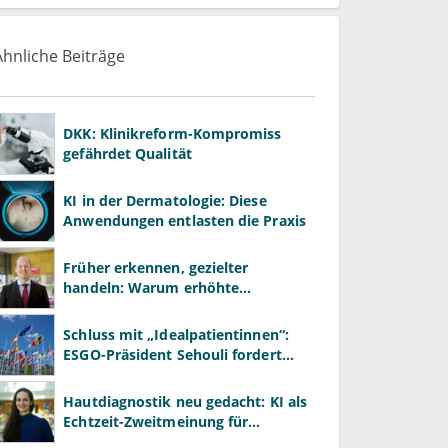
Ähnliche Beiträge
DKK: Klinikreform-Kompromiss
gefährdet Qualität
KI in der Dermatologie: Diese
Anwendungen entlasten die Praxis
Früher erkennen, gezielter
handeln: Warum erhöhte
Leberwerte heute mehr verlangen
als ALT und AST
Schluss mit „Idealpatientinnen“:
ESGO-Präsident Sehouli fordert
realistischere Studien
Hautdiagnostik neu gedacht: KI als
Echtzeit-Zweitmeinung für
Dermatologen