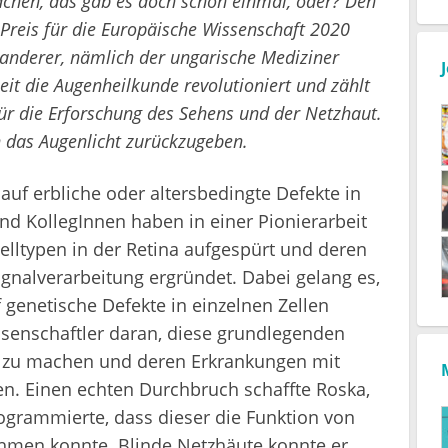
chen, das gab es doch schon einmal, oder? Den
-Preis für die Europäische Wissenschaft 2020
 anderer, nämlich der ungarische Mediziner
it die Augenheilkunde revolutioniert und zählt
ür die Erforschung des Sehens und der Netzhaut.
en das Augenlicht zurückzugeben.
uf erbliche oder altersbedingte Defekte in
und KollegInnen haben in einer Pionierarbeit
elltypen in der Retina aufgespürt und deren
nalverarbeitung ergründet. Dabei gelang es,
genetische Defekte in einzelnen Zellen
ssenschaftler daran, diese grundlegenden
ar zu machen und deren Erkrankungen mit
en. Einen echten Durchbruch schaffte Roska,
ogrammierte, dass dieser die Funktion von
ehmen konnte. Blinde Netzhäute konnte er