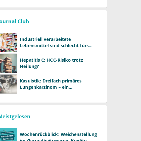
Journal Club
Industriell verarbeitete
Lebensmittel sind schlecht fürs
Gehirn
Hepatitis C: HCC-Risiko trotz
Heilung?
Kasuistik: Dreifach primäres
Lungenkarzinom – ein
ungewöhnlicher Fall
Meistgelesen
Wochenrückblick: Weichenstellung
im Gesundheitswesen: Kredite,