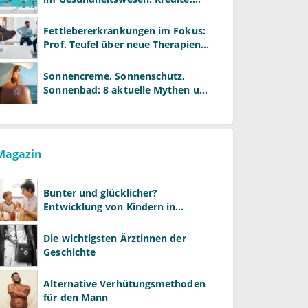
Reformen und neue Modelle
Fettlebererkrankungen im Fokus:
Prof. Teufel über neue Therapien
und die Rolle der Fachärzte
Sonnencreme, Sonnenschutz,
Sonnenbad: 8 aktuelle Mythen und
wie Sie Ihre Patienten richtig
aufklären können
Magazin
Bunter und glücklicher?
Entwicklung von Kindern in
LGBTQ+-Familien
Die wichtigsten Ärztinnen der
Geschichte
Alternative Verhütungsmethoden
für den Mann