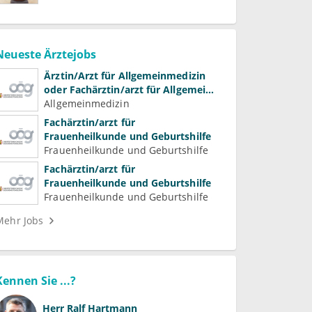
Neueste Ärztejobs
Ärztin/Arzt für Allgemeinmedizin
oder Fachärztin/arzt für Allgemein-
und Familienmedizin für
Allgemeinmedizin
Psychiatrie und
Fachärztin/arzt für
Psychotherapeutische Medizin
Frauenheilkunde und Geburtshilfe
Frauenheilkunde und Geburtshilfe
Fachärztin/arzt für
Frauenheilkunde und Geburtshilfe
Frauenheilkunde und Geburtshilfe
Mehr Jobs
Kennen Sie ...?
Herr
Ralf Hartmann