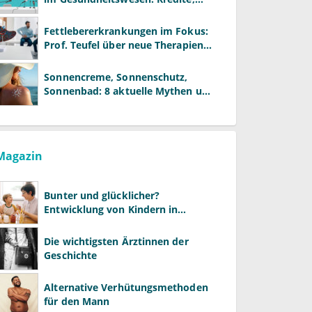
Reformen und neue Modelle
Fettlebererkrankungen im Fokus:
Prof. Teufel über neue Therapien
und die Rolle der Fachärzte
Sonnencreme, Sonnenschutz,
Sonnenbad: 8 aktuelle Mythen und
wie Sie Ihre Patienten richtig
aufklären können
Magazin
Bunter und glücklicher?
Entwicklung von Kindern in
LGBTQ+-Familien
Die wichtigsten Ärztinnen der
Geschichte
Alternative Verhütungsmethoden
für den Mann