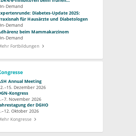
CDK4/6-Inhibitoren beim frühen
Mammakarzinom
On-Demand
Expertenrunde: Diabetes-Update 2025:
Praxisnah für Hausärzte und Diabetologen
On-Demand
Adhärenz beim Mammakarzinom
On-Demand
Mehr Fortbildungen
Kongresse
ASH Annual Meeting
12.–15. Dezember 2026
DGN-Kongress
4.–7. November 2026
Jahrestagung der DGHO
9.–12. Oktober 2026
Mehr Kongresse