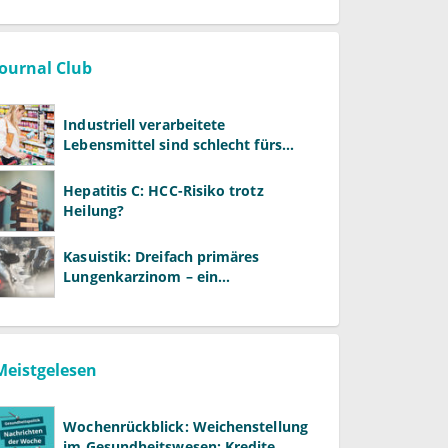
Journal Club
Industriell verarbeitete
Lebensmittel sind schlecht fürs
Gehirn
Hepatitis C: HCC-Risiko trotz
Heilung?
Kasuistik: Dreifach primäres
Lungenkarzinom – ein
ungewöhnlicher Fall
Meistgelesen
Wochenrückblick: Weichenstellung
im Gesundheitswesen: Kredite,