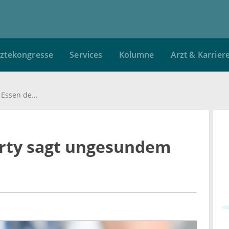
ztekongresse
Services
Kolumne
Arzt & Karrier
Britische Labour-Party sagt ungesundem Essen den Kampf an
arty sagt ungesundem
n