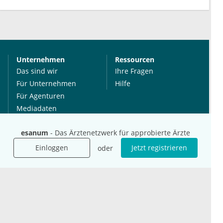
Unternehmen
Ressourcen
Das sind wir
Ihre Fragen
Für Unternehmen
Hilfe
Für Agenturen
Mediadaten
Presse
esanum
- Das Ärztenetzwerk für approbierte Ärzte
Karriere
Jobs
Einloggen
Jetzt registrieren
oder
International
Social Media
esanum.it
Youtube
esanum.com
Twitter
esanum.fr
LinkedIn
Facebook