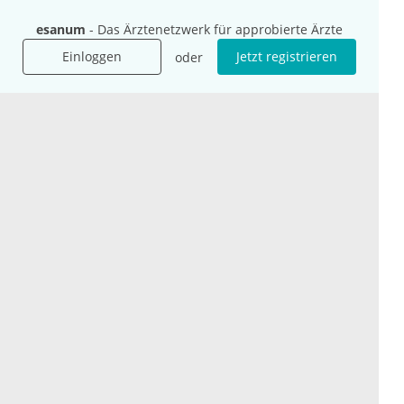
Für Unternehmen
Hilfe
esanum
- Das Ärztenetzwerk für approbierte Ärzte
Für Agenturen
Einloggen
Jetzt registrieren
oder
Mediadaten
Presse
Karriere
Jobs
International
Social Media
esanum.it
Youtube
esanum.com
Twitter
esanum.fr
LinkedIn
Facebook
Podcasts
Instagram
Kontakt
Datenschutz
AGB
Impressum
Cookie-Einstellung