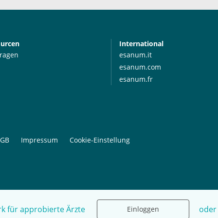
ourcen
International
Fragen
esanum.it
esanum.com
esanum.fr
GB
Impressum
Cookie-Einstellung
k für approbierte Ärzte
oder
Einloggen