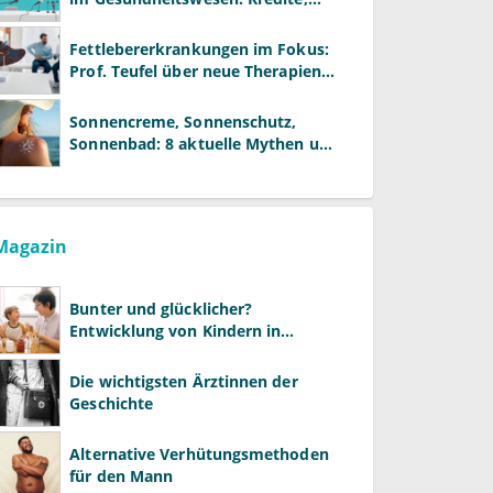
Reformen und neue Modelle
Fettlebererkrankungen im Fokus:
Prof. Teufel über neue Therapien
und die Rolle der Fachärzte
Sonnencreme, Sonnenschutz,
Sonnenbad: 8 aktuelle Mythen und
wie Sie Ihre Patienten richtig
aufklären können
Magazin
Bunter und glücklicher?
Entwicklung von Kindern in
LGBTQ+-Familien
Die wichtigsten Ärztinnen der
Geschichte
Alternative Verhütungsmethoden
für den Mann