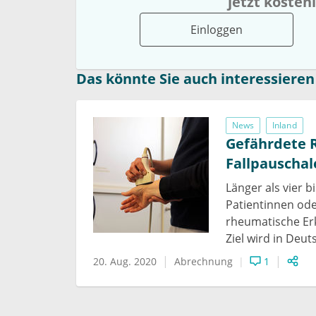
jetzt kosten
Einloggen
Das könnte Sie auch interessieren
News
Inland
Gefährdete 
Fallpauschal
Länger als vier b
Patientinnen ode
rheumatische Erk
Ziel wird in Deut
20. Aug. 2020
Abrechnung
1