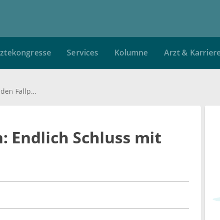
ztekongresse
Services
Kolumne
Arzt & Karrier
Bunte Kittel fordern: Endlich Schluss mit den Fallpauschalen!
: Endlich Schluss mit