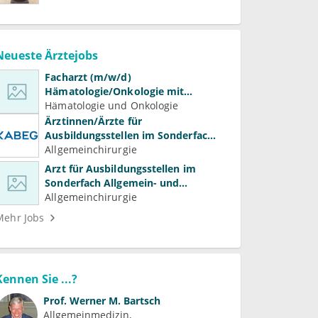
Neueste Ärztejobs
Facharzt (m/w/d)
Hämatologie/Onkologie mit
Beteiligung an Forschung und
Hämatologie und Onkologie
Lehre
Ärztinnen/Ärzte für
Ausbildungsstellen im Sonderfach
Allgemein- und Viszeralchirurgie
Allgemeinchirurgie
Arzt für Ausbildungsstellen im
Sonderfach Allgemein- und
Gefäßchirurgie (m/w/d)
Allgemeinchirurgie
Mehr Jobs
Kennen Sie ...?
Prof.
Werner M. Bartsch
Allgemeinmedizin