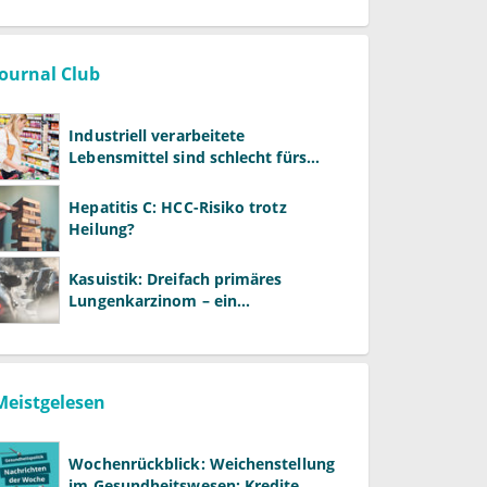
Warken
Journal Club
Industriell verarbeitete
Lebensmittel sind schlecht fürs
Gehirn
Hepatitis C: HCC-Risiko trotz
Heilung?
Kasuistik: Dreifach primäres
Lungenkarzinom – ein
ungewöhnlicher Fall
Meistgelesen
Wochenrückblick: Weichenstellung
im Gesundheitswesen: Kredite,