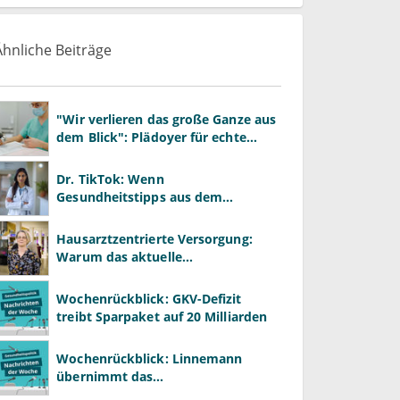
Ähnliche Beiträge
"Wir verlieren das große Ganze aus
dem Blick": Plädoyer für echte
Gesundheitssystemreform
Dr. TikTok: Wenn
Gesundheitstipps aus dem
Algorithmus kommen
Hausarztzentrierte Versorgung:
Warum das aktuelle
Vergütungssystem gute
Primärversorgung ausbremst
Wochenrückblick: GKV-Defizit
treibt Sparpaket auf 20 Milliarden
Wochenrückblick: Linnemann
übernimmt das
Gesundheitsministerium von