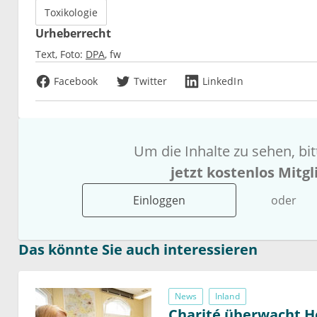
Toxikologie
Urheberrecht
Text, Foto:
DPA
fw
Facebook
Twitter
LinkedIn
Um die Inhalte zu sehen, bi
jetzt kostenlos Mitg
Einloggen
oder
Das könnte Sie auch interessieren
News
Inland
Charité überwacht H