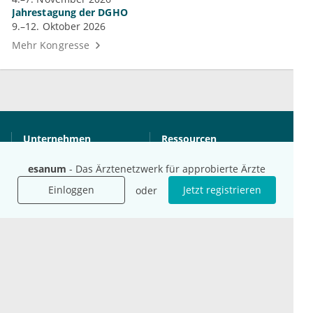
Jahrestagung der DGHO
9.–12. Oktober 2026
Mehr Kongresse
Unternehmen
Ressourcen
Das sind wir
Ihre Fragen
esanum
- Das Ärztenetzwerk für approbierte Ärzte
Für Unternehmen
Hilfe
Einloggen
Jetzt registrieren
Für Agenturen
oder
Mediadaten
Presse
Karriere
Jobs
International
Social Media