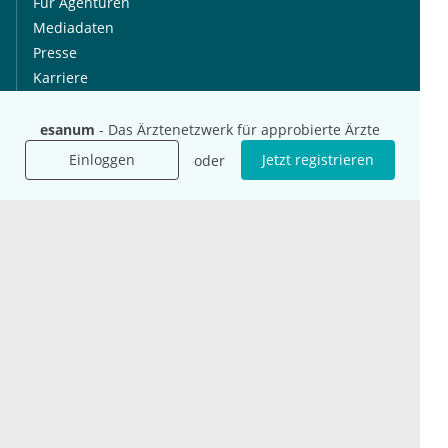
Für Agenturen
Mediadaten
Presse
Karriere
Jobs
esanum
- Das Ärztenetzwerk für approbierte Ärzte
International
Social Media
Einloggen
Jetzt registrieren
oder
esanum.it
Youtube
esanum.com
Twitter
esanum.fr
LinkedIn
Facebook
Podcasts
Instagram
Kontakt
Datenschutz
AGB
Impressum
Cookie-Einstellung
© 2026 esanum GmbH