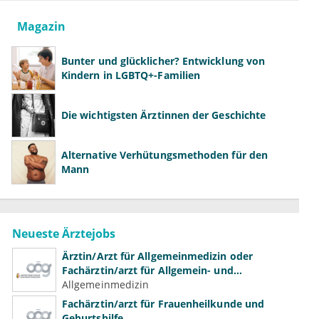
Magazin
Bunter und glücklicher? Entwicklung von
Kindern in LGBTQ+-Familien
Die wichtigsten Ärztinnen der Geschichte
Alternative Verhütungsmethoden für den
Mann
Neueste Ärztejobs
Ärztin/Arzt für Allgemeinmedizin oder
Fachärztin/arzt für Allgemein- und
Familienmedizin für Psychiatrie und
Allgemeinmedizin
Psychotherapeutische Medizin
Fachärztin/arzt für Frauenheilkunde und
Geburtshilfe