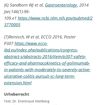
(6) Sandborn WJ et al,
Gastroenterology.
2014
Jan;146(1):96-
109.e1
https://www.ncbi.nlm.nih.gov/pubmed/2
3770005
(7)Reinisch, W et al, ECCO 2016, Poster
P307
https://www.ecco-
ibd.eu/index.php/publications/congress-
abstract-s/abstracts-2016/item/p307-safety-
efficacy-and-pharmacokinetics-of-golimumab-
in-patients-with-moderately-to-severely-active-
ulcerative-colitis-pursuit-sc-long-term-
extension.html
Urheberrecht
Text:
Dr. Erentraud Hömberg