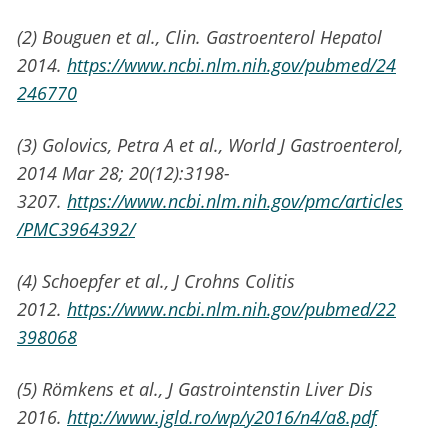
(2) Bouguen et al., Clin. Gastroenterol Hepatol
2014.
https://www.ncbi.nlm.nih.gov/pubmed/24
246770
(3) Golovics, Petra A et al., World J Gastroenterol,
2014 Mar 28; 20(12):3198-
3207.
https://www.ncbi.nlm.nih.gov/pmc/articles
/PMC3964392/
(4) Schoepfer et al., J Crohns Colitis
2012.
https://www.ncbi.nlm.nih.gov/pubmed/22
398068
(5) Römkens et al., J Gastrointenstin Liver Dis
2016.
http://www.jgld.ro/wp/y2016/n4/a8.pdf