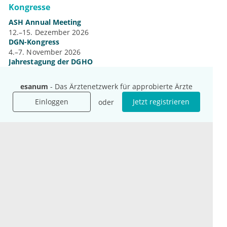
Kongresse
ASH Annual Meeting
12.–15. Dezember 2026
DGN-Kongress
4.–7. November 2026
Jahrestagung der DGHO
9.–12. Oktober 2026
Mehr Kongresse
esanum
- Das Ärztenetzwerk für approbierte Ärzte
Einloggen
Jetzt registrieren
oder
Unternehmen
Ressourcen
Das sind wir
Ihre Fragen
Für Unternehmen
Hilfe
Für Agenturen
Mediadaten
Presse