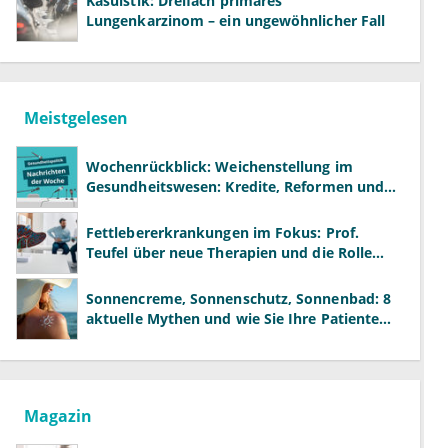
Kasuistik: Dreifach primäres
Lungenkarzinom – ein ungewöhnlicher Fall
Meistgelesen
Wochenrückblick: Weichenstellung im
Gesundheitswesen: Kredite, Reformen und
neue Modelle
Fettlebererkrankungen im Fokus: Prof.
Teufel über neue Therapien und die Rolle
der Fachärzte
Sonnencreme, Sonnenschutz, Sonnenbad: 8
aktuelle Mythen und wie Sie Ihre Patienten
richtig aufklären können
Magazin