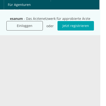
Für Agenturen
Mediadaten
Presse
esanum
- Das Ärztenetzwerk für approbierte Ärzte
Karriere
Einloggen
Jetzt registrieren
oder
Jobs
International
Social Media
esanum.it
Youtube
esanum.com
Twitter
esanum.fr
LinkedIn
Facebook
Podcasts
Instagram
Kontakt
Datenschutz
AGB
Impressum
Cookie-Einstellung
© 2026 esanum GmbH