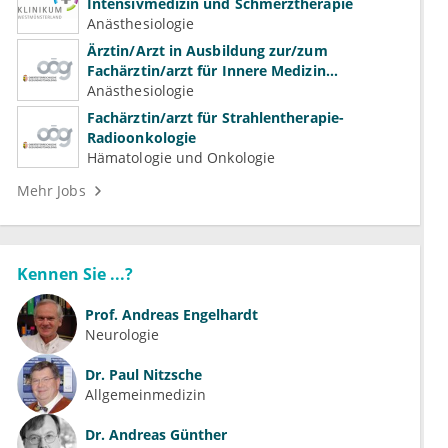
Intensivmedizin und Schmerztherapie
Anästhesiologie
Ärztin/Arzt in Ausbildung zur/zum
Fachärztin/arzt für Innere Medizin
(Kardiologie, Nephrologie, Intensivmedizin)
Anästhesiologie
Fachärztin/arzt für Strahlentherapie-
Radioonkologie
Hämatologie und Onkologie
Mehr Jobs
Kennen Sie ...?
Prof.
Andreas Engelhardt
Neurologie
Dr.
Paul Nitzsche
Allgemeinmedizin
Dr.
Andreas Günther