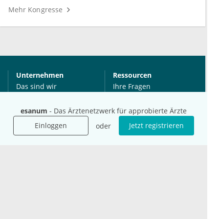
Mehr Kongresse
Unternehmen
Ressourcen
Das sind wir
Ihre Fragen
Für Unternehmen
Hilfe
esanum
- Das Ärztenetzwerk für approbierte Ärzte
Für Agenturen
Mediadaten
Einloggen
Jetzt registrieren
oder
Presse
Karriere
Jobs
International
Social Media
esanum.it
Youtube
esanum.com
Twitter