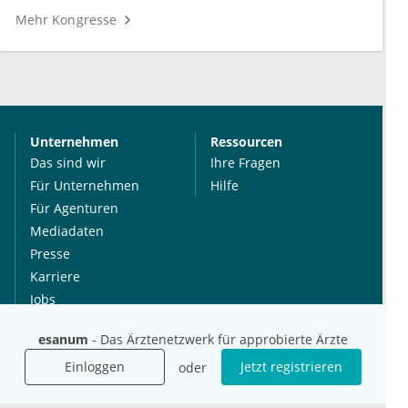
Mehr Kongresse
Unternehmen
Ressourcen
Das sind wir
Ihre Fragen
Für Unternehmen
Hilfe
Für Agenturen
Mediadaten
Presse
Karriere
Jobs
esanum
- Das Ärztenetzwerk für approbierte Ärzte
International
Social Media
Einloggen
Jetzt registrieren
oder
esanum.it
Youtube
esanum.com
Twitter