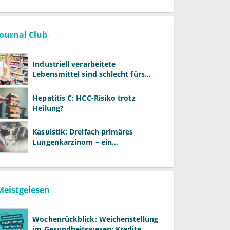
Journal Club
Industriell verarbeitete
Lebensmittel sind schlecht fürs
Gehirn
Hepatitis C: HCC-Risiko trotz
Heilung?
Kasuistik: Dreifach primäres
Lungenkarzinom – ein
ungewöhnlicher Fall
Meistgelesen
Wochenrückblick: Weichenstellung
im Gesundheitswesen: Kredite,