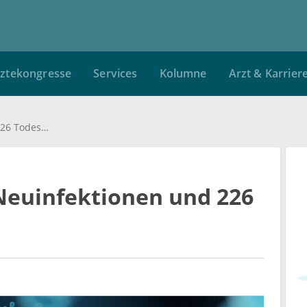
ztekongresse
Services
Kolumne
Arzt & Karrier
Coronavirus: 8.769 Neuinfektionen und 226 Todesfälle
 Neuinfektionen und 226