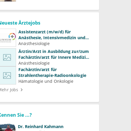
Neueste Ärztejobs
Assistenzarzt (m/w/d) für
Anästhesie, Intensivmedizin und
Schmerztherapie
Anästhesiologie
Ärztin/Arzt in Ausbildung zur/zum
Fachärztin/arzt für Innere Medizin
(Kardiologie, Nephrologie,
Anästhesiologie
Intensivmedizin)
Fachärztin/arzt für
Strahlentherapie-Radioonkologie
Hämatologie und Onkologie
Mehr Jobs
Kennen Sie ...?
Dr.
Reinhard Kahmann