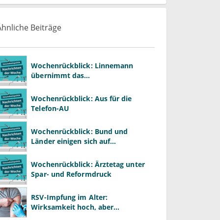
Ähnliche Beiträge
Wochenrückblick: Linnemann
übernimmt das
Gesundheitsministerium von
Warken
Wochenrückblick: Aus für die
Telefon-AU
Wochenrückblick: Bund und
Länder einigen sich auf
Kompromiss zur
Krankenhausreform
Wochenrückblick: Ärztetag unter
Spar- und Reformdruck
RSV-Impfung im Alter:
Wirksamkeit hoch, aber
Impfquote niedrig