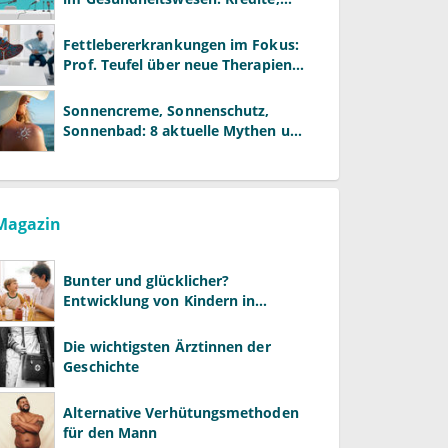
Reformen und neue Modelle
Fettlebererkrankungen im Fokus:
Prof. Teufel über neue Therapien
und die Rolle der Fachärzte
Sonnencreme, Sonnenschutz,
Sonnenbad: 8 aktuelle Mythen und
wie Sie Ihre Patienten richtig
aufklären können
Magazin
Bunter und glücklicher?
Entwicklung von Kindern in
LGBTQ+-Familien
Die wichtigsten Ärztinnen der
Geschichte
Alternative Verhütungsmethoden
für den Mann