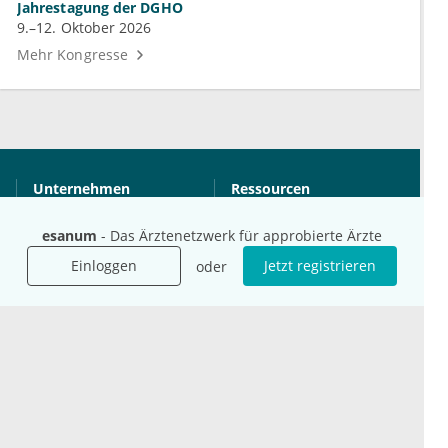
Jahrestagung der DGHO
9.–12. Oktober 2026
Mehr Kongresse
Unternehmen
Ressourcen
Das sind wir
Ihre Fragen
esanum
- Das Ärztenetzwerk für approbierte Ärzte
Für Unternehmen
Hilfe
Für Agenturen
Einloggen
Jetzt registrieren
oder
Mediadaten
Presse
Karriere
Jobs
International
Social Media
esanum.it
Youtube