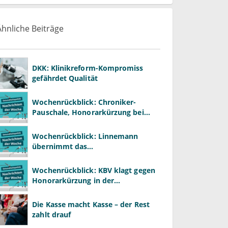
Ähnliche Beiträge
DKK: Klinikreform-Kompromiss
gefährdet Qualität
Wochenrückblick: Chroniker-
Pauschale, Honorarkürzung bei
Psychotherapie und GKV-Finanzen
Wochenrückblick: Linnemann
übernimmt das
Gesundheitsministerium von
Warken
Wochenrückblick: KBV klagt gegen
Honorarkürzung in der
Psychotherapie
Die Kasse macht Kasse – der Rest
zahlt drauf