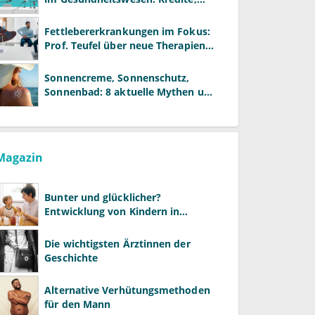
Reformen und neue Modelle
Fettlebererkrankungen im Fokus:
Prof. Teufel über neue Therapien
und die Rolle der Fachärzte
Sonnencreme, Sonnenschutz,
Sonnenbad: 8 aktuelle Mythen und
wie Sie Ihre Patienten richtig
aufklären können
Magazin
Bunter und glücklicher?
Entwicklung von Kindern in
LGBTQ+-Familien
Die wichtigsten Ärztinnen der
Geschichte
Alternative Verhütungsmethoden
für den Mann