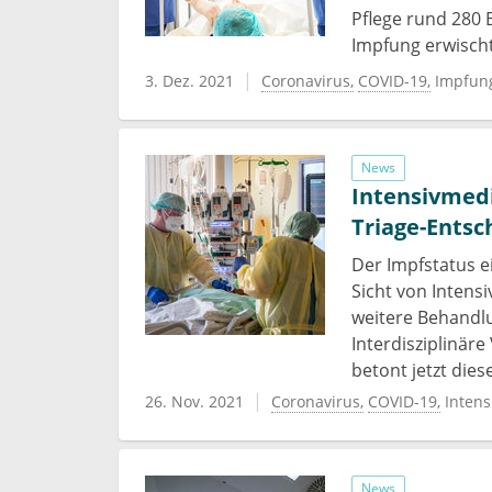
Pflege rund 280 
Impfung erwischt.
3. Dez. 2021
Coronavirus
COVID-19
Impfun
News
Intensivmedi
Triage-Ents
Der Impfstatus e
Sicht von Intens
weitere Behandlu
Interdisziplinäre
betont jetzt die
26. Nov. 2021
Coronavirus
COVID-19
Intens
News