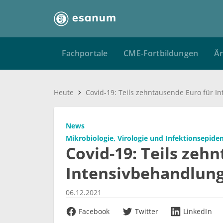
Fachportale
CME-Fortbildungen
Är
Heute
News
Mikrobiologie, Virologie und Infektionsepide
Covid-19: Teils zeh
Intensivbehandlun
06.12.2021
Facebook
Twitter
LinkedIn