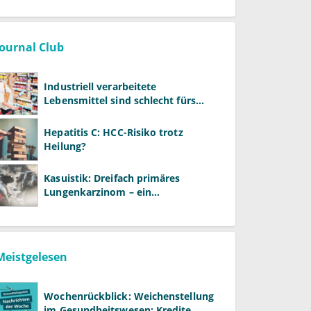
Journal Club
Industriell verarbeitete
Lebensmittel sind schlecht fürs
Gehirn
Hepatitis C: HCC-Risiko trotz
Heilung?
Kasuistik: Dreifach primäres
Lungenkarzinom – ein
ungewöhnlicher Fall
Meistgelesen
Wochenrückblick: Weichenstellung
im Gesundheitswesen: Kredite,