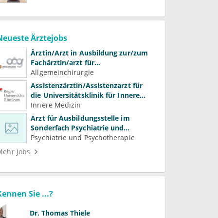
Neueste Ärztejobs
Ärztin/Arzt in Ausbildung zur/zum
Fachärztin/arzt für
Allgemeinchirurgie und
Allgemeinchirurgie
Gefäßchirurgie
Assistenzärztin/Assistenzarzt für
die Universitätsklinik für Innere
Medizin
Innere Medizin
Arzt für Ausbildungsstelle im
Sonderfach Psychiatrie und
Psychotherapeutische Medizin
Psychiatrie und Psychotherapie
(m/w/d)
Mehr Jobs
Kennen Sie ...?
Dr.
Thomas Thiele