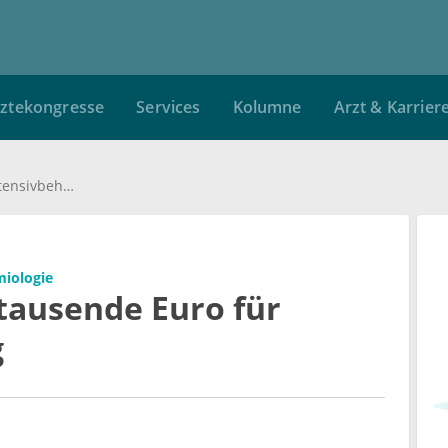
ztekongresse
Services
Kolumne
Arzt & Karrier
Covid-19: Teils zehntausende Euro für Intensivbehandlung
miologie
ntausende Euro für
g