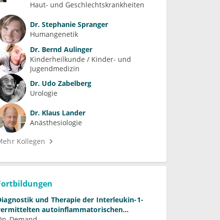
Haut- und Geschlechtskrankheiten
Dr.
Stephanie Spranger
Humangenetik
Dr.
Bernd Aulinger
Kinderheilkunde / Kinder- und 
Jugendmedizin
Dr.
Udo Zabelberg
Urologie
Dr.
Klaus Lander
Anästhesiologie
Mehr Kollegen
Fortbildungen
Diagnostik und Therapie der Interleukin-1-
vermittelten autoinflammatorischen
Syndrome
On-Demand