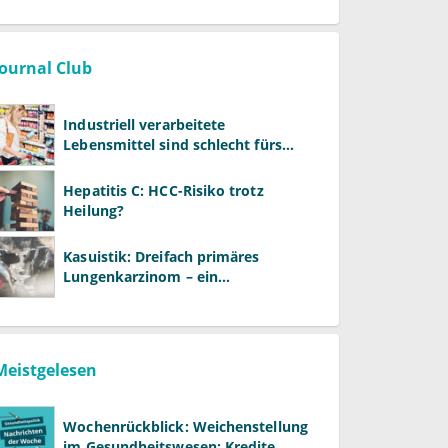
Journal Club
Industriell verarbeitete
Lebensmittel sind schlecht fürs
Gehirn
Hepatitis C: HCC-Risiko trotz
Heilung?
Kasuistik: Dreifach primäres
Lungenkarzinom – ein
ungewöhnlicher Fall
Meistgelesen
Wochenrückblick: Weichenstellung
im Gesundheitswesen: Kredite,