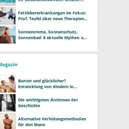
Reformen und neue Modelle
Fettlebererkrankungen im Fokus:
Prof. Teufel über neue Therapien
und die Rolle der Fachärzte
Sonnencreme, Sonnenschutz,
Sonnenbad: 8 aktuelle Mythen und
wie Sie Ihre Patienten richtig
aufklären können
Magazin
Bunter und glücklicher?
Entwicklung von Kindern in
LGBTQ+-Familien
Die wichtigsten Ärztinnen der
Geschichte
Alternative Verhütungsmethoden
für den Mann