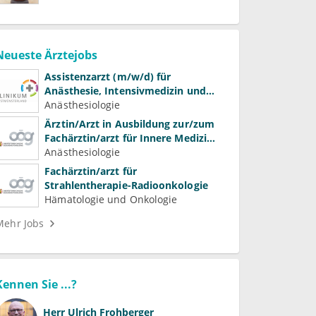
Neueste Ärztejobs
Assistenzarzt (m/w/d) für
Anästhesie, Intensivmedizin und
Schmerztherapie
Anästhesiologie
Ärztin/Arzt in Ausbildung zur/zum
Fachärztin/arzt für Innere Medizin
(Kardiologie, Nephrologie,
Anästhesiologie
Intensivmedizin)
Fachärztin/arzt für
Strahlentherapie-Radioonkologie
Hämatologie und Onkologie
Mehr Jobs
Kennen Sie ...?
Herr
Ulrich Frohberger