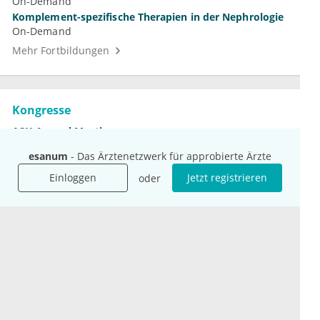
On-Demand
Komplement-spezifische Therapien in der Nephrologie
On-Demand
Mehr Fortbildungen
Kongresse
ASH Annual Meeting
12.–15. Dezember 2026
esanum
- Das Ärztenetzwerk für approbierte Ärzte
DGN-Kongress
4.–7. November 2026
Einloggen
Jetzt registrieren
oder
Jahrestagung der DGHO
9.–12. Oktober 2026
Mehr Kongresse
Unternehmen
Ressourcen